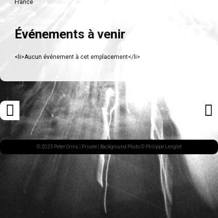
France
Événements à venir
<li>Aucun événement à cet emplacement</li>
Navigation
«
ARTI
des
ARTICLE
SUI
articles
PRÉCÉDENT
»
© 2023 Peter Orins |
Private
| Background Photo © Philippe Lenglet