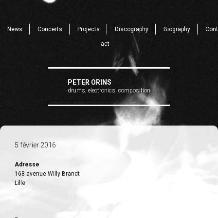
News
Concerts
Projects
Discography
Biography
Cont
act
PETER ORINS
drums, electronics, composition
5 février 2016
Adresse
168 avenue Willy Brandt
Lille