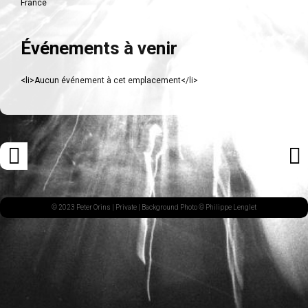
France
Événements à venir
<li>Aucun événement à cet emplacement</li>
Navigation
«
ARTI
des
ARTICLE
SUI
articles
PRÉCÉDENT
»
© 2023 Peter Orins |
Private
| Background Photo © Philippe Lenglet