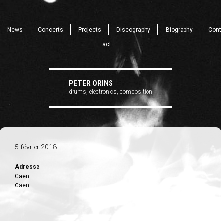
News
Concerts
Projects
Discography
Biography
Cont
act
PETER ORINS
drums, electronics, composition
5 février 2018
Adresse
Caen
Caen