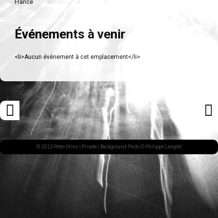
France
Événements à venir
<li>Aucun événement à cet emplacement</li>
Navigation
«
ARTI
des
ARTICLE
SUI
articles
PRÉCÉDENT
»
© 2023 Peter Orins |
Private
| Background Photo © Philippe Lenglet