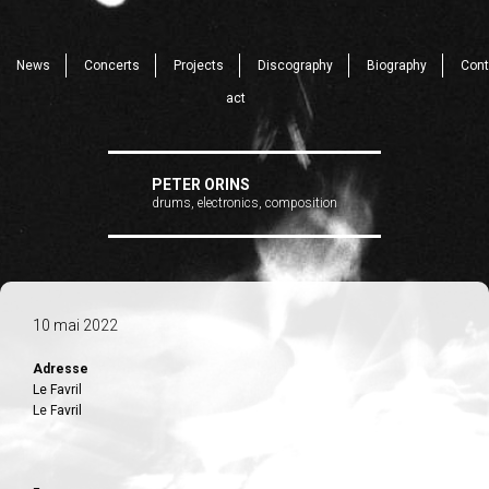
News
Concerts
Projects
Discography
Biography
Cont
act
PETER ORINS
drums, electronics, composition
10 mai 2022
Adresse
Le Favril
Le Favril