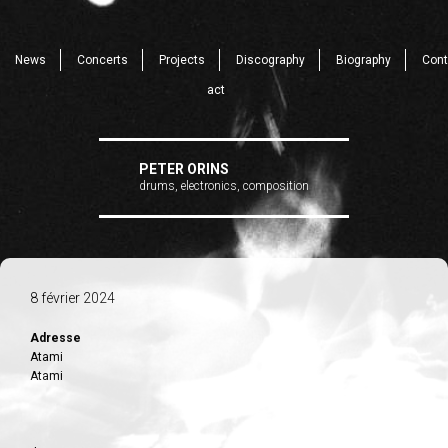
News
Concerts
Projects
Discography
Biography
Cont
act
PETER ORINS
drums, electronics, composition
8 février 2024
Adresse
Atami
Atami