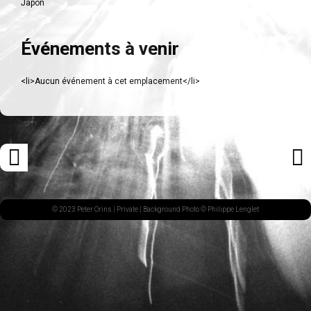
Japon
Événements à venir
<li>Aucun événement à cet emplacement</li>
Navigation
«
ARTI
des
ARTICLE
SUI
articles
PRÉCÉDENT
»
© 2023 Peter Orins |
Private
| Background Photo © Philippe Lenglet