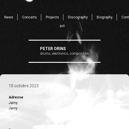
News
Concerts
Projects
Discography
Biography
Cont
act
PETER ORINS
drums, electronics, composition
10 octobre 2023
Adresse
Jarny
Jarny