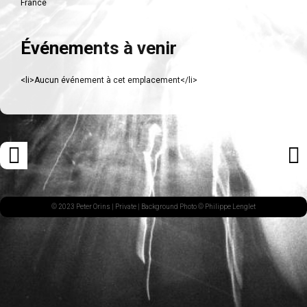
France
Événements à venir
<li>Aucun événement à cet emplacement</li>
Navigation
«
ARTI
des
ARTICLE
SUI
articles
PRÉCÉDENT
»
© 2023 Peter Orins |
Private
| Background Photo © Philippe Lenglet