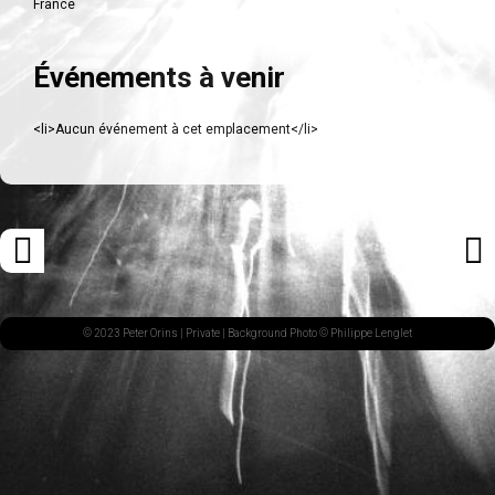
France
Événements à venir
<li>Aucun événement à cet emplacement</li>
Navigation
«
ARTI
des
ARTICLE
SUI
articles
PRÉCÉDENT
»
© 2023 Peter Orins |
Private
| Background Photo © Philippe Lenglet