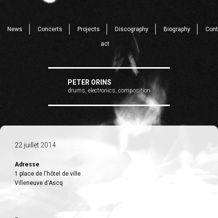
News
Concerts
Projects
Discography
Biography
Cont
act
PETER ORINS
drums, electronics, composition
22 juillet 2014
Adresse
1 place de l'hôtel de ville
Villeneuve d'Ascq