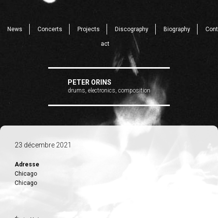
News
Concerts
Projects
Discography
Biography
Cont
act
PETER ORINS
drums, electronics, composition
23 décembre 2021
Adresse
Chicago
Chicago