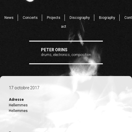
News
Concerts
Projects
Discography
Biography
Cont
act
PETER ORINS
drums, electronics, composition
17 octobre 2017
Adresse
Hellemmes
Hellemmes