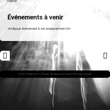
France
Événements à venir
<li>Aucun événement à cet emplacement</li>
Navigation
«
ARTI
des
ARTICLE
SUI
articles
PRÉCÉDENT
»
© 2023 Peter Orins |
Private
| Background Photo © Philippe Lenglet