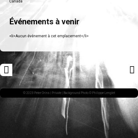
Canada
Événements à venir
<li>Aucun événement à cet emplacement</li>
Navigation
«
ARTI
des
ARTICLE
SUI
articles
PRÉCÉDENT
»
© 2023 Peter Orins |
Private
| Background Photo © Philippe Lenglet