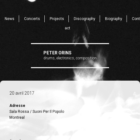
News
Concerts
Projects
Discography
Biography
Cont
act
PETER ORINS
drums, electronics, composition
20 avril 2017
Adresse
Sala Rossa / Suoni Per Il Popolo
Montreal