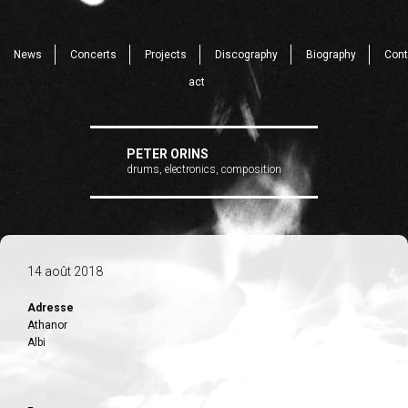
News
Concerts
Projects
Discography
Biography
Cont
act
PETER ORINS
drums, electronics, composition
14 août 2018
Adresse
Athanor
Albi