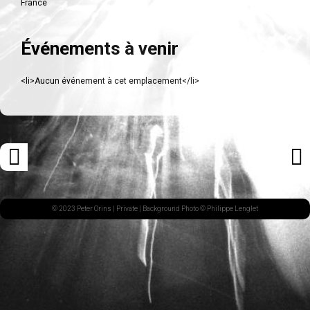
France
Événements à venir
<li>Aucun événement à cet emplacement</li>
Navigation
«
ARTI
des
ARTICLE
SUI
articles
PRÉCÉDENT
»
© 2023 Peter Orins |
Private
| Background Photo © Philippe Lenglet