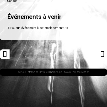
Canada
Événements à venir
<li>Aucun événement à cet emplacement</li>
Navigation
«
ARTI
des
ARTICLE
SUI
articles
PRÉCÉDENT
»
© 2023 Peter Orins |
Private
| Background Photo © Philippe Lenglet