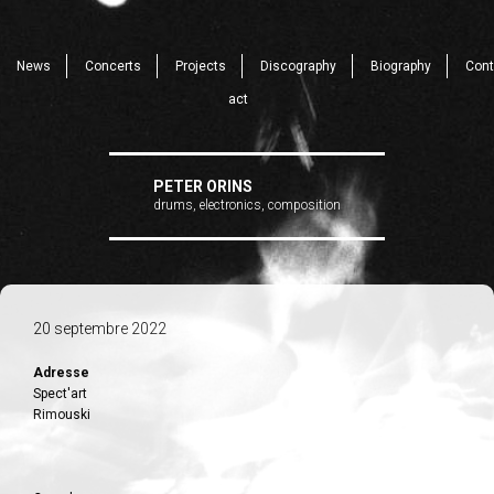
News
Concerts
Projects
Discography
Biography
Cont
act
PETER ORINS
drums, electronics, composition
20 septembre 2022
Adresse
Spect'art
Rimouski