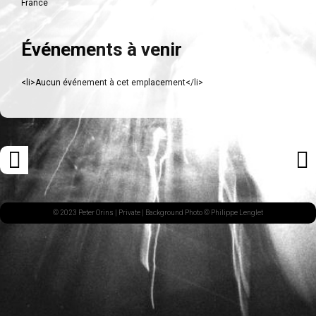
France
Événements à venir
<li>Aucun événement à cet emplacement</li>
Navigation
«
ARTI
des
ARTICLE
SUI
articles
PRÉCÉDENT
»
© 2023 Peter Orins |
Private
| Background Photo © Philippe Lenglet