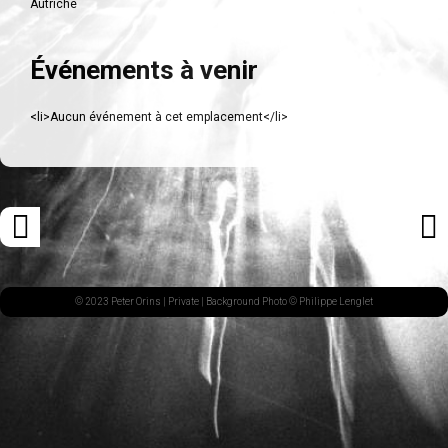
Autriche
Événements à venir
<li>Aucun événement à cet emplacement</li>
Navigation
«
ARTI
des
ARTICLE
SUI
articles
PRÉCÉDENT
»
© 2023 Peter Orins |
Private
| Background Photo © Philippe Lenglet