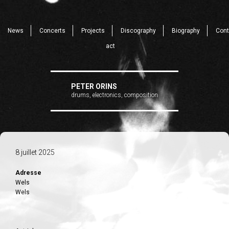
News
Concerts
Projects
Discography
Biography
Cont
act
PETER ORINS
drums, electronics, composition
8 juillet 2025
Adresse
Wels
Wels