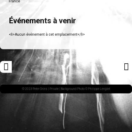
France
Événements à venir
<li>Aucun événement à cet emplacement</li>
Navigation
«
ARTI
des
ARTICLE
SUI
articles
PRÉCÉDENT
»
© 2023 Peter Orins |
Private
| Background Photo © Philippe Lenglet