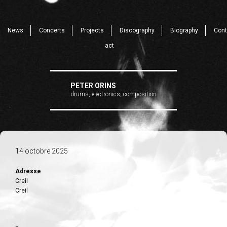
News
Concerts
Projects
Discography
Biography
Cont
act
PETER ORINS
drums, electronics, composition
14 octobre 2025
Adresse
Creil
Creil