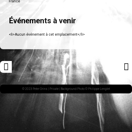
France
Événements à venir
<li>Aucun événement à cet emplacement</li>
Navigation
«
ARTI
des
ARTICLE
SUI
articles
PRÉCÉDENT
»
© 2023 Peter Orins |
Private
| Background Photo © Philippe Lenglet