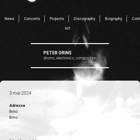
News
Concerts
Projects
Discography
Biography
Cont
act
PETER ORINS
drums, electronics, composition
3 mai 2024
Adresse
Brno
Brno