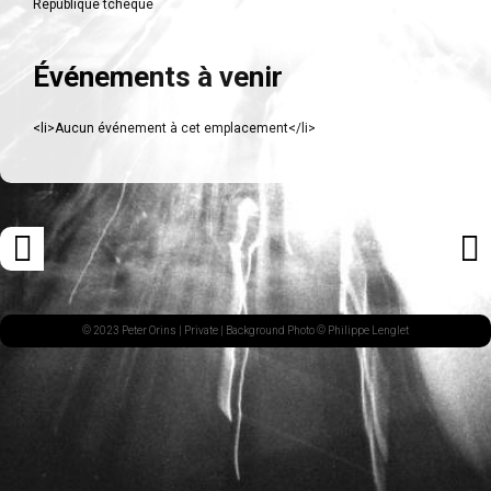
République tchèque
Événements à venir
<li>Aucun événement à cet emplacement</li>
Navigation
«
ARTI
des
ARTICLE
SUI
articles
PRÉCÉDENT
»
© 2023 Peter Orins |
Private
| Background Photo © Philippe Lenglet