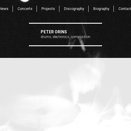
News
Concerts
Projects
Discography
Biography
Contac
PETER ORINS
drums, electronics, composition