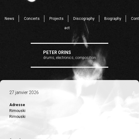
News
Concerts
Projects
Discography
Biography
Cont
act
PETER ORINS
drums, electronics, composition
27 janvier 2026
Adresse
Rimouski
Rimouski