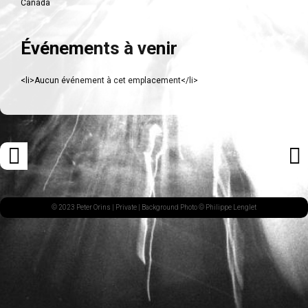
Canada
Événements à venir
<li>Aucun événement à cet emplacement</li>
Navigation
«
ARTI
des
ARTICLE
SUI
articles
PRÉCÉDENT
»
© 2023 Peter Orins |
Private
| Background Photo © Philippe Lenglet