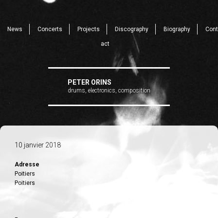
News
Concerts
Projects
Discography
Biography
Cont
act
PETER ORINS
drums, electronics, composition
10 janvier 2018
Adresse
Poitiers
Poitiers