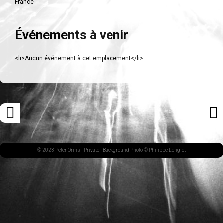
France
Événements à venir
<li>Aucun événement à cet emplacement</li>
Navigation
«
ARTI
des
ARTICLE
SUI
articles
PRÉCÉDENT
»
© 2023 Peter Orins |
Private
| Background Photo © Philippe Lenglet