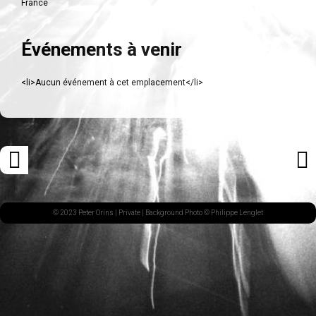
France
Événements à venir
<li>Aucun événement à cet emplacement</li>
Navigation
«
ARTI
des
ARTICLE
SUI
articles
PRÉCÉDENT
»
© 2023 Peter Orins |
Private
| Background Photo © Philippe Lenglet