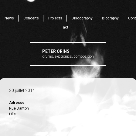
News
Concerts
Projects
Discography
Biography
Cont
act
PETER ORINS
drums, electronics, composition
30 juillet 2014
Adresse
Rue Danton
Lille