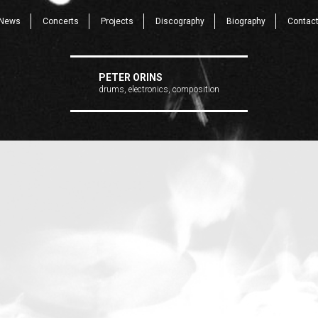
News
Concerts
Projects
Discography
Biography
Contac
PETER ORINS
drums, electronics, composition