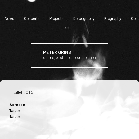
News
Concerts
Projects
Discography
Biography
Cont
act
PETER ORINS
drums, electronics, composition
5 juillet 2016
Adresse
Tarbes
Tarbes