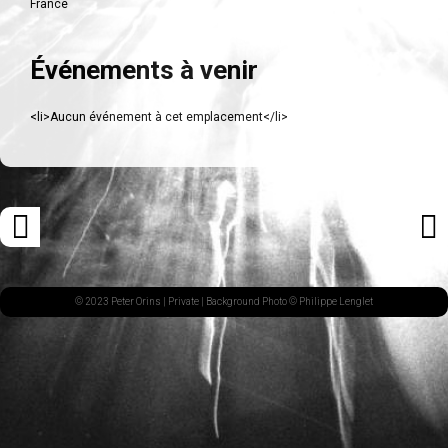
France
Événements à venir
<li>Aucun événement à cet emplacement</li>
Navigation
«
ARTI
des
ARTICLE
SUI
articles
PRÉCÉDENT
»
© 2023 Peter Orins |
Private
| Background Photo © Philippe Lenglet