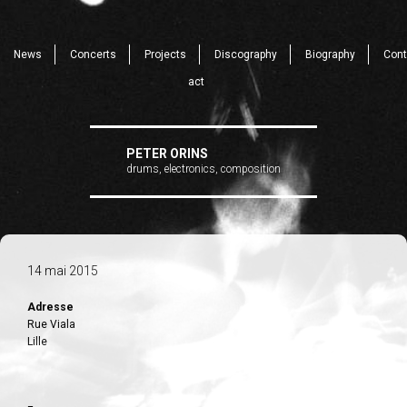
News
Concerts
Projects
Discography
Biography
Cont
act
PETER ORINS
drums, electronics, composition
14 mai 2015
Adresse
Rue Viala
Lille