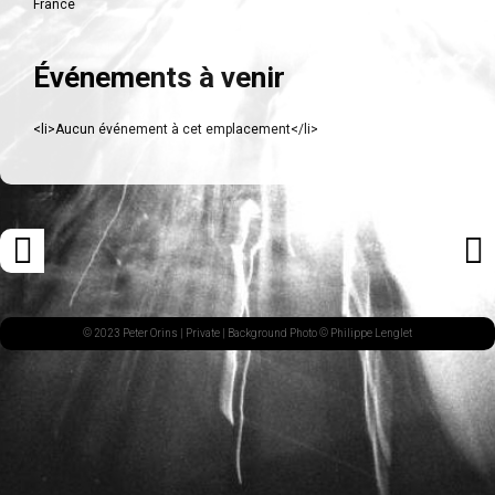
France
Événements à venir
<li>Aucun événement à cet emplacement</li>
Navigation
«
ARTI
des
ARTICLE
SUI
articles
PRÉCÉDENT
»
© 2023 Peter Orins |
Private
| Background Photo © Philippe Lenglet