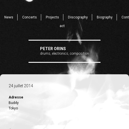
News
Concerts
Projects
Discography
Biography
Cont
act
PETER ORINS
drums, electronics, composition
24 juillet 2014
Adresse
Buddy
Tokyo