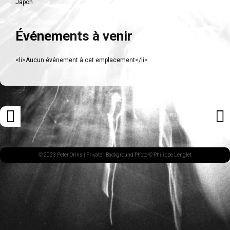
Japon
Événements à venir
<li>Aucun événement à cet emplacement</li>
Navigation
«
ARTI
des
ARTICLE
SUI
articles
PRÉCÉDENT
»
© 2023 Peter Orins |
Private
| Background Photo © Philippe Lenglet