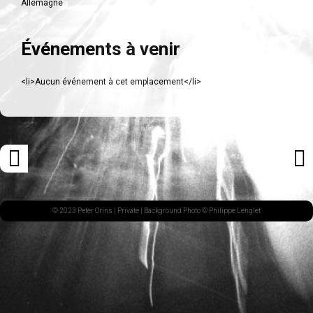
Allemagne
Événements à venir
<li>Aucun événement à cet emplacement</li>
Navigation
«
ARTI
des
ARTICLE
SUI
articles
PRÉCÉDENT
»
© 2023 Peter Orins |
Private
| Background Photo © Philippe Lenglet