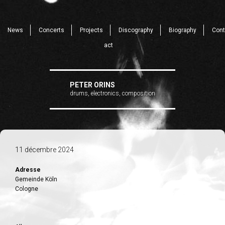
News
Concerts
Projects
Discography
Biography
Cont
act
PETER ORINS
drums, electronics, composition
11 décembre 2024
Adresse
Gemeinde Köln
Cologne