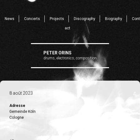
News
Concerts
Projects
Discography
Biography
Cont
act
PETER ORINS
drums, electronics, composition
8 août 2023
Adresse
Gemeinde Köln
Cologne