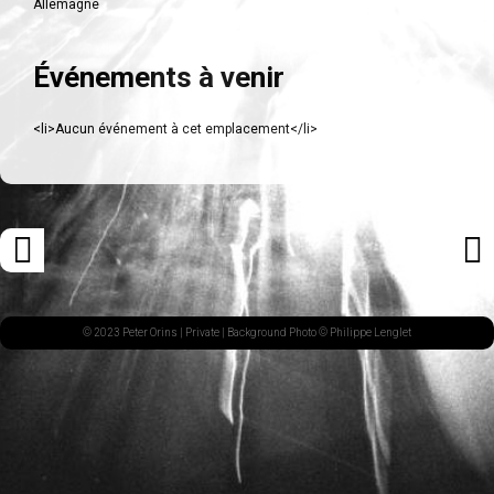
Allemagne
Événements à venir
<li>Aucun événement à cet emplacement</li>
Navigation
«
ARTI
des
ARTICLE
SUI
articles
PRÉCÉDENT
»
© 2023 Peter Orins |
Private
| Background Photo © Philippe Lenglet