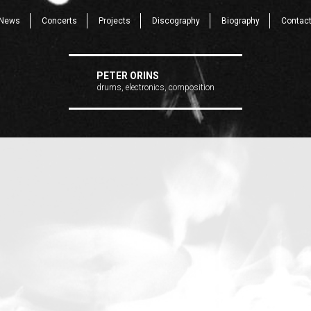
News
Concerts
Projects
Discography
Biography
Contac
PETER ORINS
drums, electronics, composition