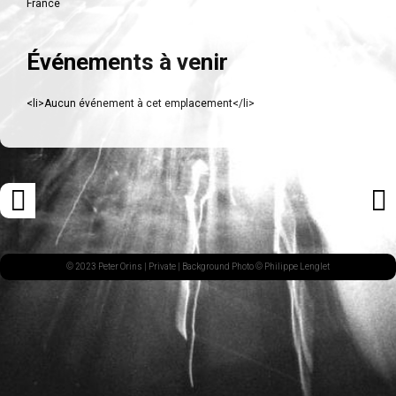
France
Événements à venir
<li>Aucun événement à cet emplacement</li>
Navigation
«
ARTI
des
ARTICLE
SUI
articles
PRÉCÉDENT
»
© 2023 Peter Orins |
Private
| Background Photo © Philippe Lenglet