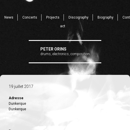
News
Concerts
Projects
Discography
Biography
Cont
act
PETER ORINS
drums, electronics, composition
19 juillet 2017
Adresse
Dunkerque
Dunkerque