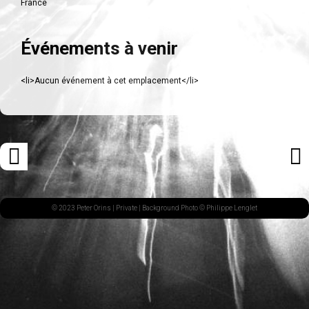
France
Événements à venir
<li>Aucun événement à cet emplacement</li>
Navigation
«
ARTI
des
ARTICLE
SUI
articles
PRÉCÉDENT
»
© 2023 Peter Orins |
Private
| Background Photo © Philippe Lenglet