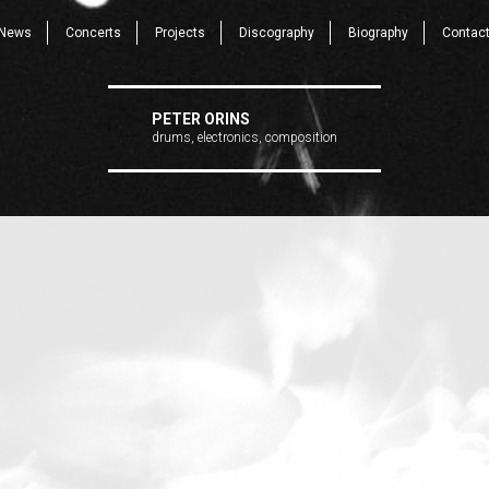
News
Concerts
Projects
Discography
Biography
Contac
PETER ORINS
drums, electronics, composition