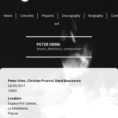
News
Concerts
Projects
Discography
Biography
Cont
act
PETER ORINS
drums, electronics, composition
Peter Orins, Christian Pruvost, David Bausseron
26/03/2017
12h00
Location
Espace Pré Catelan,
La Madeleine,
France