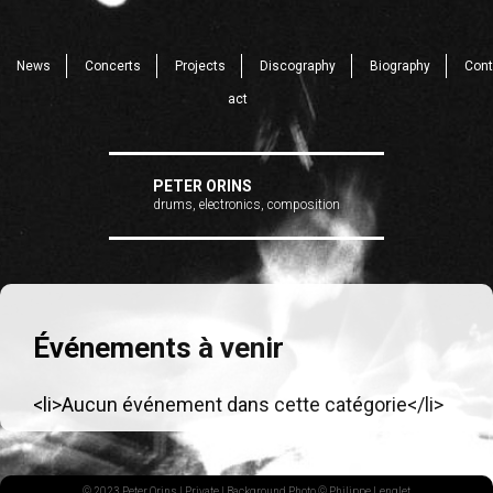
News
Concerts
Projects
Discography
Biography
Cont
act
PETER ORINS
drums, electronics, composition
Événements à venir
<li>Aucun événement dans cette catégorie</li>
© 2023 Peter Orins |
Private
| Background Photo © Philippe Lenglet