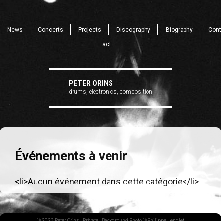
News
Concerts
Projects
Discography
Biography
Cont
act
PETER ORINS
drums, electronics, composition
Événements à venir
<li>Aucun événement dans cette catégorie</li>
© 2023 Peter Orins |
Private
| Background Photo © Philippe Lenglet