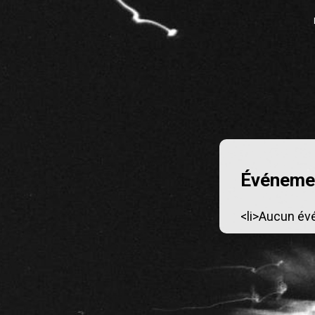
Événemen
<li>Aucun év