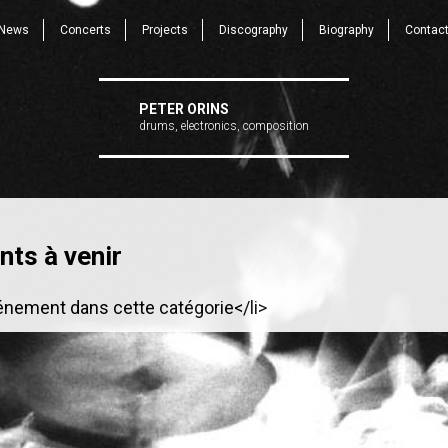
News
Concerts
Projects
Discography
Biography
Contac
PETER ORINS
drums, electronics, composition
ts à venir
énement dans cette catégorie</li>