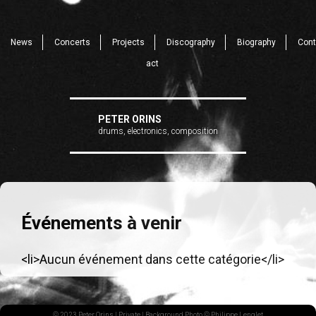
News
Concerts
Projects
Discography
Biography
Cont
act
PETER ORINS
drums, electronics, composition
Événements à venir
<li>Aucun événement dans cette catégorie</li>
© 2023 Peter Orins |
Private
| Background Photo © Philippe Lenglet