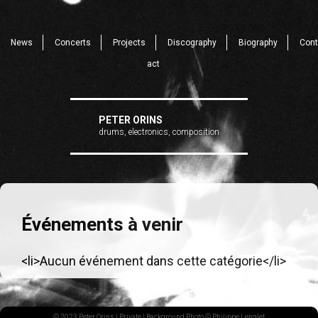
News
Concerts
Projects
Discography
Biography
Cont
act
PETER ORINS
drums, electronics, composition
Événements à venir
<li>Aucun événement dans cette catégorie</li>
© 2023 Peter Orins |
Private
| Background Photo © Philippe Lenglet