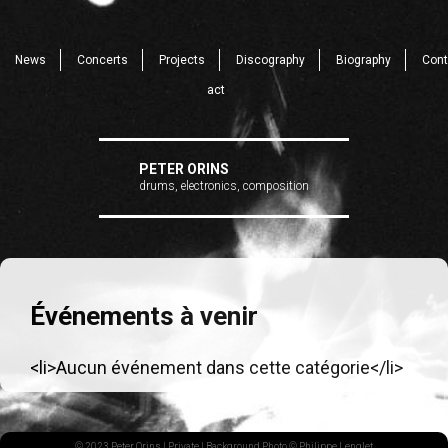
News
Concerts
Projects
Discography
Biography
Cont
act
PETER ORINS
drums, electronics, composition
Événements à venir
<li>Aucun événement dans cette catégorie</li>
© 2023 Peter Orins |
Private
| Background Photo © Philippe Lenglet