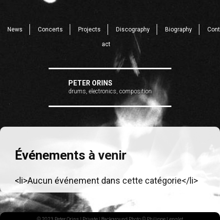
News
Concerts
Projects
Discography
Biography
Cont
act
PETER ORINS
drums, electronics, composition
Événements à venir
<li>Aucun événement dans cette catégorie</li>
© 2023 Peter Orins |
Private
| Background Photo © Philippe Lenglet