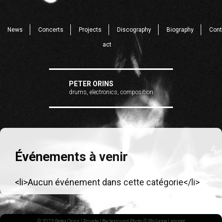
News
Concerts
Projects
Discography
Biography
Cont
act
PETER ORINS
drums, electronics, composition
Événements à venir
<li>Aucun événement dans cette catégorie</li>
© 2023 Peter Orins |
Private
| Background Photo © Philippe Lenglet