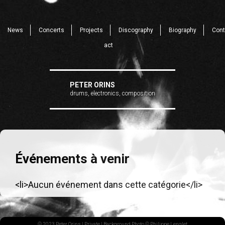
News
Concerts
Projects
Discography
Biography
Cont
act
PETER ORINS
drums, electronics, composition
Événements à venir
<li>Aucun événement dans cette catégorie</li>
© 2023 Peter Orins |
Private
| Background Photo © Philippe Lenglet