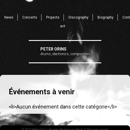
News
Concerts
Projects
Discography
Biography
Cont
act
PETER ORINS
drums, electronics, composition
Événements à venir
<li>Aucun événement dans cette catégorie</li>
© 2023 Peter Orins |
Private
| Background Photo © Philippe Lenglet