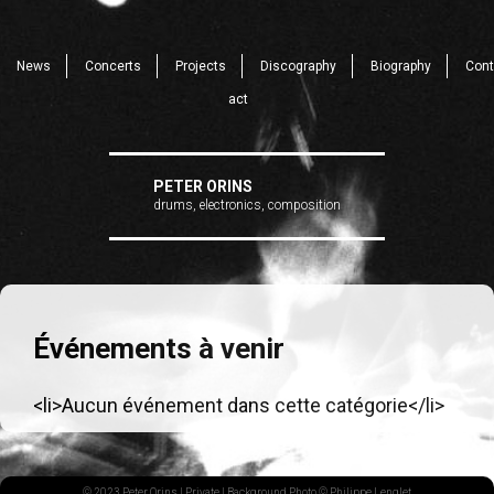
News
Concerts
Projects
Discography
Biography
Cont
act
PETER ORINS
drums, electronics, composition
Événements à venir
<li>Aucun événement dans cette catégorie</li>
© 2023 Peter Orins |
Private
| Background Photo © Philippe Lenglet