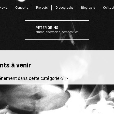
News
Concerts
Projects
Discography
Biography
Contac
PETER ORINS
drums, electronics, composition
ts à venir
énement dans cette catégorie</li>