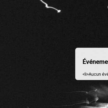
Événemen
<li>Aucun év