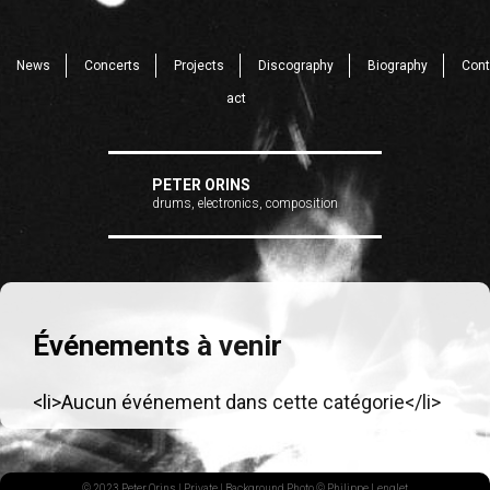
News
Concerts
Projects
Discography
Biography
Cont
act
PETER ORINS
drums, electronics, composition
Événements à venir
<li>Aucun événement dans cette catégorie</li>
© 2023 Peter Orins |
Private
| Background Photo © Philippe Lenglet