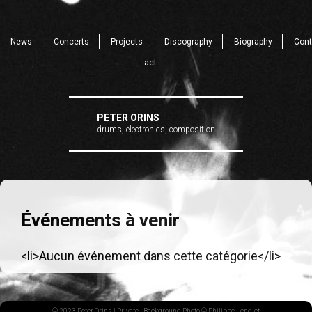
News
Concerts
Projects
Discography
Biography
Cont
act
PETER ORINS
drums, electronics, composition
Événements à venir
<li>Aucun événement dans cette catégorie</li>
© 2023 Peter Orins |
Private
| Background Photo © Philippe Lenglet