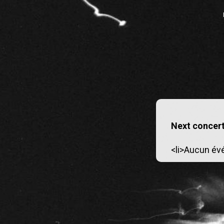
Next concert
<li>Aucun év