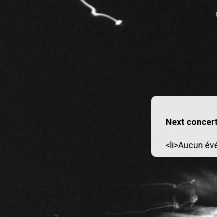
Next concert
<li>Aucun év