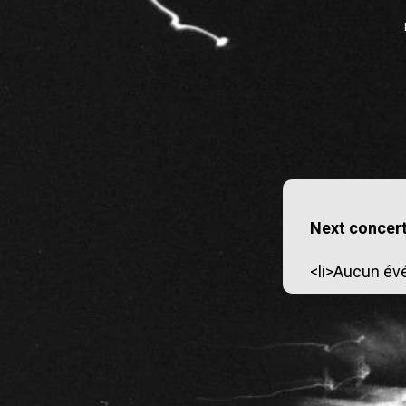
Next concer
<li>Aucun év